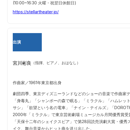
(10:00~16:30 火曜・祝翌日休館日)
https://stellartheater.jp/
出演
宮川彬良
（指揮、ピアノ、おはなし）
作曲家／1961年東京都出身
劇団四季、東京ディズニーランドなどのショーの音楽で作曲家デビュ
「身毒丸」「シャンポーの森で眠る」「ミラクル」「ハムレッ
サシ」「欲望という名の電車」「ナイン・テイルズ」「DOROT
2000年「ミラクル」で東京芸術劇場ミュージカル月間優秀賞受賞
「天保十二年のシェイクスピア」で第28回読売演劇大賞・優秀
イク、舞台音楽からヒット曲を送り出した。