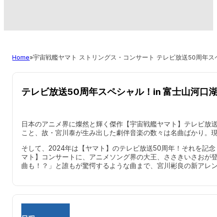
Home
宇宙戦艦ヤマト ストリングス・コンサート テレビ放送50周年スペシ
テレビ放送50周年スペシャル！in 富士山河口
日本のアニメ界に燦然と輝く傑作【宇宙戦艦ヤマト】テレビ放送
こと、故・宮川泰が生み出した劇伴音楽の数々は名曲ばかり。
そして、2024年は【ヤマト】のテレビ放送50周年！それを
マト】コンサートに、アニメソング界の大王、ささきいさおが登
曲も！？」と誰もが驚愕するような曲まで、宮川彬良の新アレ