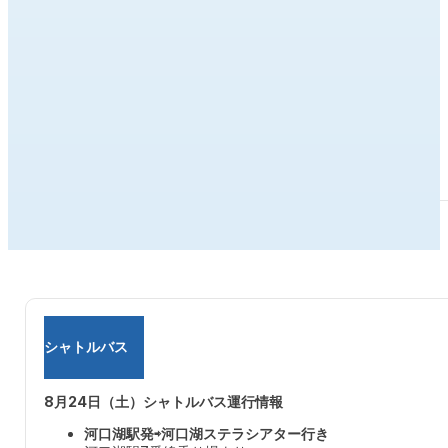
お問い合わせ
富士山河口湖音楽祭実行委員会（河口湖ステラシアター内）
0555-72-5588 (10:00~16:30 火曜・祝翌日休館日)
https://stellartheater.jp/
シャトルバス
8月24日（土）シャトルバス運行情報
河口湖駅発⇨河口湖ステラシアター行き