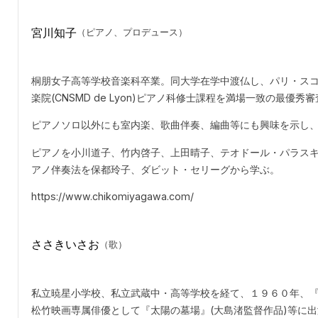
宮川知子
（ピアノ、プロデュース）
桐朋女子高等学校音楽科卒業。同大学在学中渡仏し、パリ・ス
楽院(CNSMD de Lyon)ピアノ科修士課程を満場一致の最優
ピアノソロ以外にも室内楽、歌曲伴奏、編曲等にも興味を示し、
ピアノを小川道子、竹内啓子、上田晴子、テオドール・パラス
アノ伴奏法を保都玲子、ダビット・セリーグから学ぶ。
https://www.chikomiyagawa.com/
ささきいさお
（歌）
私立暁星小学校、私立武蔵中・高等学校を経て、１９６０年、
松竹映画専属俳優として『太陽の墓場』(大島渚監督作品)等に出