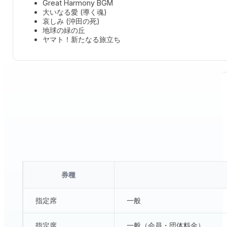
Great Harmony BGM
大いなる愛 (導く魂)
哀しみ (沖田の死)
地球の緑の丘
ヤマト！新たなる旅立ち
チケット
有料公演
発売日：
2024年7月13日(土) 10:00〜
券種
指定席
一般
指定席
一般（会員・団体料金）