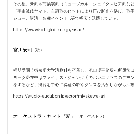
その後、新劇や商業演劇（ミュージカル・シェイクスピア劇な
『宇宙戦艦ヤマト』主題歌のヒットにより再び脚光を浴び、歌
ショー、講演、各種イベント…等で幅広く活躍している。
https://www5c.biglobe.ne.jp/~isao/
宮川安利
（歌）
桐朋学園芸術短期大学演劇科を卒業し、流山児事務所へ所属後
ヨーク滞在中はファイナス・ジャング氏のバレエクラスのデモ
をするなど、舞台を中心に得意の歌やダンスを活かしながら活
https://studio-audubon.jp/actor/miyakawa-ari
オーケストラ・ヤマト『愛』
（オーケストラ）