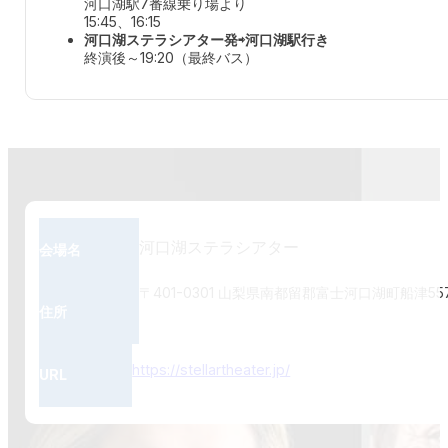
河口湖駅7番線乗り場より
15:45、16:15
河口湖ステラシアター発⇨河口湖駅行き
終演後～19:20（最終バス）
河口湖ステラシアター
会場名
〒401-0301 山梨県南都留郡富士河口湖町船津55
住所
https://stellartheater.jp/
URL