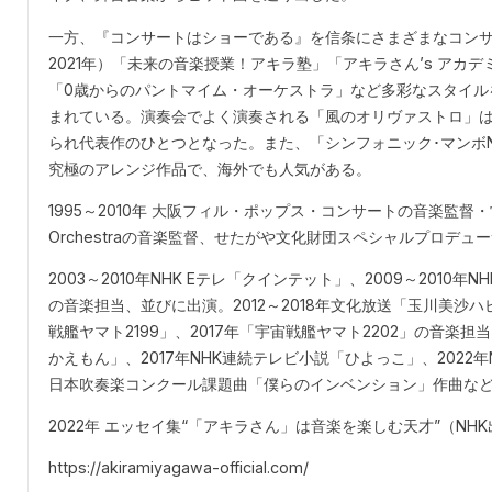
一方、『コンサートはショーである』を信条にさまざまなコンサ
2021年）「未来の音楽授業！アキラ塾」「アキラさん’s ア
「0歳からのパントマイム・オーケストラ」など多彩なスタイル
まれている。演奏会でよく演奏される「風のオリヴァストロ」は
られ代表作のひとつとなった。また、「シンフォニック･マンボN
究極のアレンジ作品で、海外でも人気がある。
1995～2010年 大阪フィル・ポップス・コンサートの音楽監督・常
Orchestraの音楽監督、せたがや文化財団スペシャルプロデュ
2003～2010年NHK Eテレ「クインテット」、2009～2010
の音楽担当、並びに出演。2012～2018年文化放送「玉川美沙
戦艦ヤマト2199」、2017年「宇宙戦艦ヤマト2202」の音楽担
かえもん」、2017年NHK連続テレビ小説「ひよっこ」、2022
日本吹奏楽コンクール課題曲「僕らのインベンション」作曲な
2022年 エッセイ集“「アキラさん」は音楽を楽しむ天才”（NH
https://akiramiyagawa-official.com/