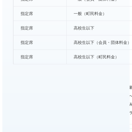
指定席
一般（町民料金）
指定席
高校生以下
指定席
高校生以下（会員・団体料金）
指定席
高校生以下（町民料金）
※ 観覧可能な母子室はございませんので、予めご了承ください。
※ 4歳以上有料、3歳児以下入場をご遠慮願います。
※ 都合により曲目の一部が変更になる場合があります。予めご了承
※ 団体料金は、10名様以上の場合のみになります。ステラシアター
※ 町民料金は、富士河口湖町民のみの設定。ステラシアターへ申込
※ 会員料金はステラシアターフレンドリークラブのみの設定。ステ