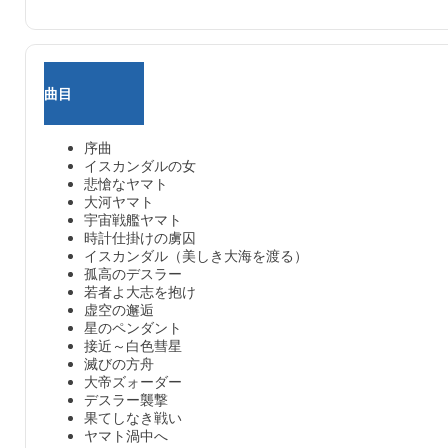
曲目
序曲
イスカンダルの女
悲愴なヤマト
大河ヤマト
宇宙戦艦ヤマト
時計仕掛けの虜囚
イスカンダル（美しき大海を渡る）
孤高のデスラー
若者よ大志を抱け
虚空の邂逅
星のペンダント
接近～白色彗星
滅びの方舟
大帝ズォーダー
デスラー襲撃
果てしなき戦い
ヤマト渦中へ