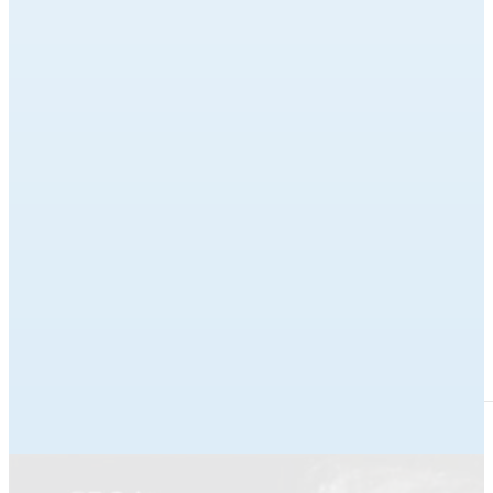
セブン-イレブン（全国共通）
※ コンビニ販売
ローソン / ミニストップ店内 Loppi（全国共通）
※ コンビニ販売
ファミリーマート（全国共通）
※ コンビニ販売
お問い合わせ
富士山河口湖音楽祭実行委員会（河口湖ステラシアター内）
0555-72-5588 (10:00~16:30 火曜・祝翌日休館日)
https://stellartheater.jp/