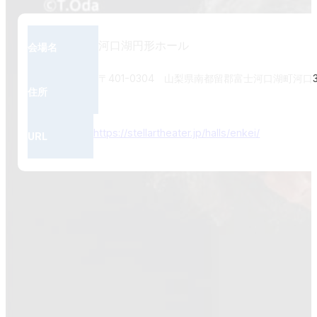
河口湖円形ホール
会場名
〒401-0304 山梨県南都留郡富士河口湖町河口3
住所
https://stellartheater.jp/halls/enkei/
URL