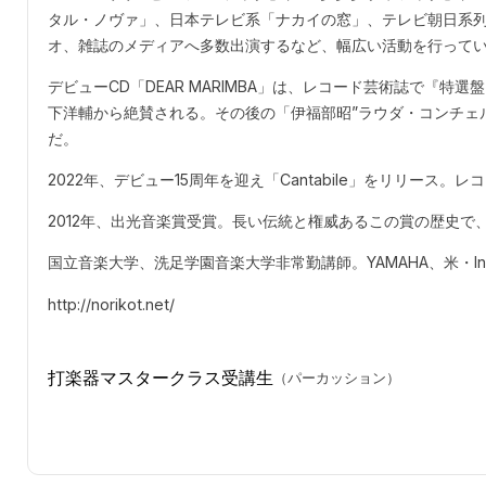
タル・ノヴァ」、日本テレビ系「ナカイの窓」、テレビ朝日系列
オ、雑誌のメディアへ多数出演するなど、幅広い活動を行って
デビューCD「DEAR MARIMBA」は、レコード芸術誌で『特
下洋輔から絶賛される。その後の「伊福部昭”ラウダ・コンチェ
だ。
2022年、デビュー15周年を迎え「Cantabile」をリリース
2012年、出光音楽賞受賞。長い伝統と権威あるこの賞の歴史で
国立音楽大学、洗足学園音楽大学非常勤講師。YAMAHA、米・Innova
http://norikot.net/
打楽器マスタークラス受講生
（パーカッション）