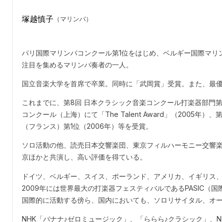
塚越慎子
（マリンバ）
パリ国際マリンバコンクール第1位をはじめ、ベルギー国際マリ
注目を集めるマリンバ奏者の一人。
国立音楽大学を首席で卒業。同時に「武岡賞」受賞。また、最
これまでに、第8回 日本クラシック音楽コンクール打楽器部門第1
コンクール（上海）にて「The Talent Award」（2005
（フランス）第1位（2006年）等を受賞。
ソロ活動の他、読売日本交響楽団、東京フィルハーモニー交響
京ほかと共演し、高い評価を得ている。
ドイツ、ベルギー、スイス、ポーランド、アメリカ、イギリス
2009年には世界最大の打楽器フェスティバルであるPASIC
国際的に活動する傍ら、国内においても、ソロリサイタル、オ
NHK「バナナ♪ゼロミュージック」、「ららら♪クラシック」、N