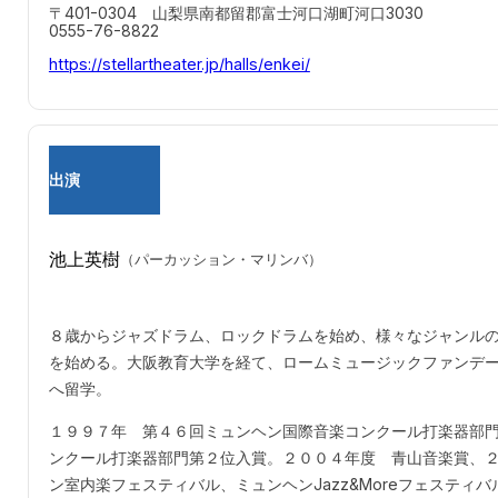
〒401-0304 山梨県南都留郡富士河口湖町河口3030
0555-76-8822
https://stellartheater.jp/halls/enkei/
出演
池上英樹
（パーカッション・マリンバ）
８歳からジャズドラム、ロックドラムを始め、様々なジャンル
を始める。大阪教育大学を経て、ロームミュージックファンデー
へ留学。
１９９７年 第４６回ミュンヘン国際音楽コンクール打楽器部門
ンクール打楽器部門第２位入賞。２００４年度 青山音楽賞、
ン室内楽フェスティバル、ミュンヘンJazz&Moreフェステ