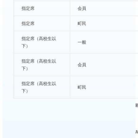
指定席
会員
指定席
町民
指定席（高校生以
一般
下）
指定席（高校生以
会員
下）
指定席（高校生以
町民
下）
※ 都合により曲目の一部が変更になる場合があります。予めご了承
※ 4歳以上有料、3歳児以下入場をご遠慮願います。
※ 観覧可能な母子室はございませんので、予めご了承ください。
※ 町民料金は、富士河口湖町民のみの設定。ステラシアターへ申込