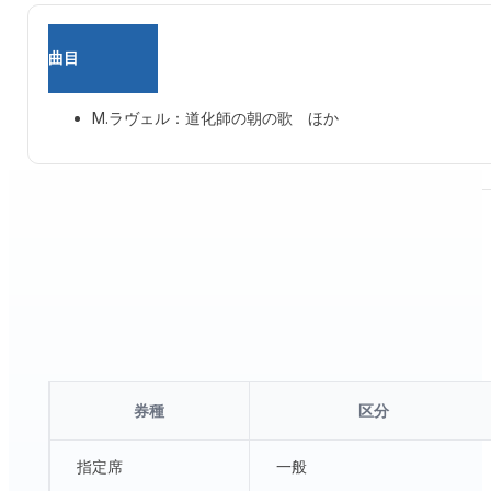
曲目
M.ラヴェル：道化師の朝の歌 ほか
チケット
有料公演
発売日：
2025年7月13日(日) 10:00〜
券種
区分
指定席
一般