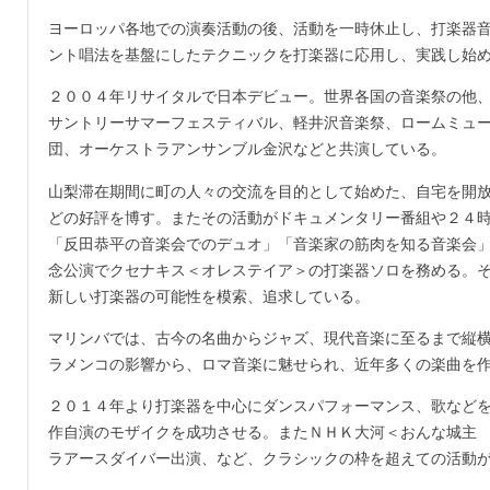
ヨーロッパ各地での演奏活動の後、活動を一時休止し、打楽器
ント唱法を基盤にしたテクニックを打楽器に応用し、実践し始
２００４年リサイタルで日本デビュー。世界各国の音楽祭の他
サントリーサマーフェスティバル、軽井沢音楽祭、ロームミュ
団、オーケストラアンサンブル金沢などと共演している。
山梨滞在期間に町の人々の交流を目的として始めた、自宅を開
どの好評を博す。またその活動がドキュメンタリー番組や２４
「反田恭平の音楽会でのデュオ」「音楽家の筋肉を知る音楽会」
念公演でクセナキス＜オレステイア＞の打楽器ソロを務める。
新しい打楽器の可能性を模索、追求している。
マリンバでは、古今の名曲からジャズ、現代音楽に至るまで縦
ラメンコの影響から、ロマ音楽に魅せられ、近年多くの楽曲を
２０１４年より打楽器を中心にダンスパフォーマンス、歌などを
作自演のモザイクを成功させる。またＮＨＫ大河＜おんな城主
ラアースダイバー出演、など、クラシックの枠を超えての活動