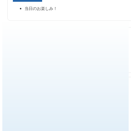
当日のお楽しみ！
チケット
無料公演
お問い合わせ
富士山河口湖音楽祭実行委員会（河口湖ステラシアター内）
0555-72-5588 (10:00~16:30 火曜・祝翌日休館日)
https://stellartheater.jp/