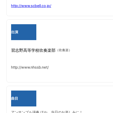
http://www.scbell.co.jp/
出演
習志野高等学校吹奏楽部
（吹奏楽）
http://www.nhssb.net/
曲目
アンサンブル演奏 ほか 当日のお楽しみに！